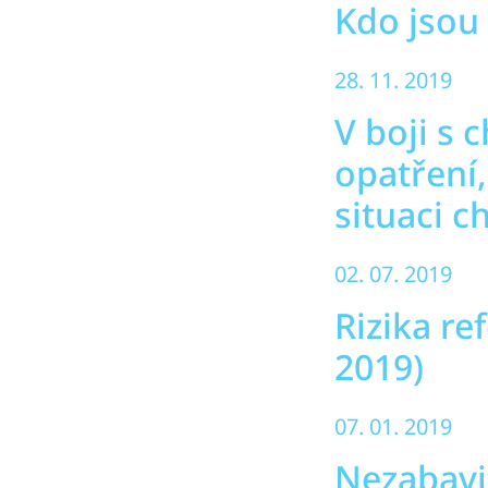
Kdo jsou 
28. 11. 2019
V boji s 
opatření,
situaci c
02. 07. 2019
Rizika re
2019)
07. 01. 2019
Nezabavi