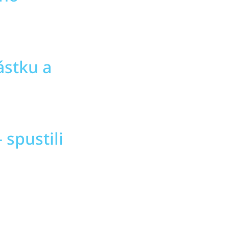
ástku a
 spustili