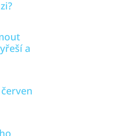
zi?
jmout
yřeší a
 červen
ého