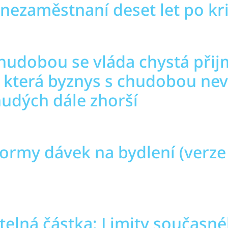
nezaměstnaní deset let po kri
chudobou se vláda chystá při
 která byznys s chudobou nev
hudých dále zhorší
formy dávek na bydlení (verze
telná částka: Limity současn