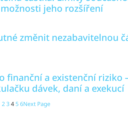
 možnosti jeho rozšíření
nutné změnit nezabavitelnou č
o finanční a existenční riziko –
ulačku dávek, daní a exekucí
1
2
3
4
5
6
Next Page