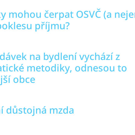
ky mohou čerpat OSVČ (a nejen
poklesu příjmu?
dávek na bydlení vychází z
tické metodiky, odnesou to
jší obce
í důstojná mzda