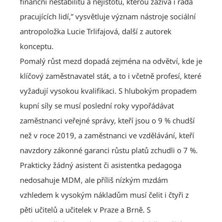
finanční nestabilitu a nejistotu, kterou zažívá i řada
pracujících lidí,” vysvětluje význam nástroje sociální
antropoložka Lucie Trlifajová, další z autorek
konceptu.
Pomalý růst mezd dopadá zejména na odvětví, kde je
klíčový zaměstnavatel stát, a to i včetně profesí, které
vyžadují vysokou kvalifikaci. S hlubokým propadem
kupní síly se musí poslední roky vypořádávat
zaměstnanci veřejné správy, kteří jsou o 9 % chudší
než v roce 2019, a zaměstnanci ve vzdělávání, kteří
navzdory zákonné garanci růstu platů zchudli o 7 %.
Prakticky žádný asistent či asistentka pedagoga
nedosahuje MDM, ale příliš nízkým mzdám
vzhledem k vysokým nákladům musí čelit i čtyři z
pěti učitelů a učitelek v Praze a Brně. S