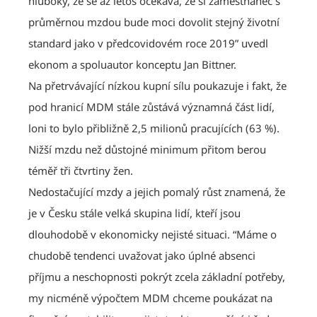
hluboký, že se až letos očekává, že si zaměstnanec s
průměrnou mzdou bude moci dovolit stejný životní
standard jako v předcovidovém roce 2019” uvedl
ekonom a spoluautor konceptu Jan Bittner.
Na přetrvávající nízkou kupní sílu poukazuje i fakt, že
pod hranicí MDM stále zůstává významná část lidí,
loni to bylo přibližně 2,5 milionů pracujících (63 %).
Nižší mzdu než důstojné minimum přitom berou
téměř tři čtvrtiny žen.
Nedostačující mzdy a jejich pomalý růst znamená, že
je v Česku stále velká skupina lidí, kteří jsou
dlouhodobě v ekonomicky nejisté situaci. “Máme o
chudobě tendenci uvažovat jako úplné absenci
příjmu a neschopnosti pokrýt zcela základní potřeby,
my nicméně výpočtem MDM chceme poukázat na