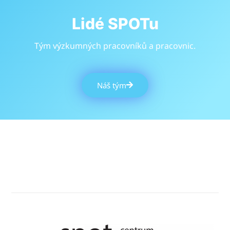
Lidé SPOTu
Tým výzkumných pracovníků a pracovnic.
Náš tým