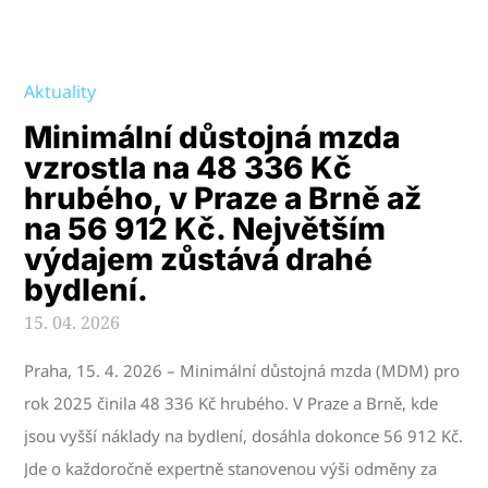
Aktuality
Minimální důstojná mzda
vzrostla na 48 336 Kč
hrubého, v Praze a Brně až
na 56 912 Kč. Největším
výdajem zůstává drahé
bydlení.
15. 04. 2026
Praha, 15. 4. 2026 – Minimální důstojná mzda (MDM) pro
rok 2025 činila 48 336 Kč hrubého. V Praze a Brně, kde
jsou vyšší náklady na bydlení, dosáhla dokonce 56 912 Kč.
Jde o každoročně expertně stanovenou výši odměny za