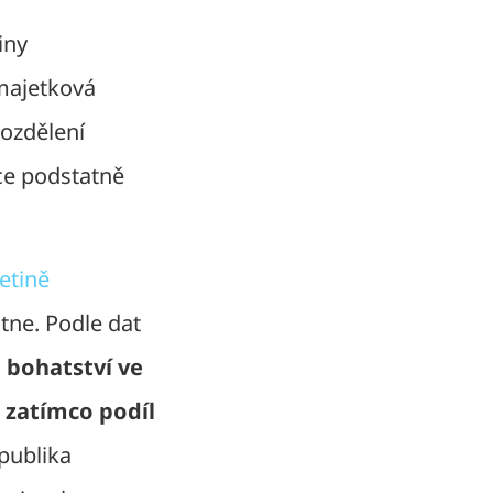
iny
 majetková
rozdělení
ice podstatně
etině
tne. Podle dat
 bohatství ve
 zatímco podíl
publika