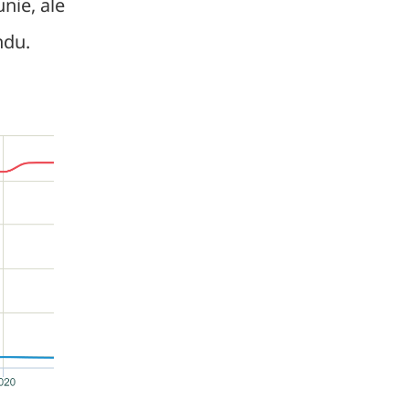
nie, ale
ndu.