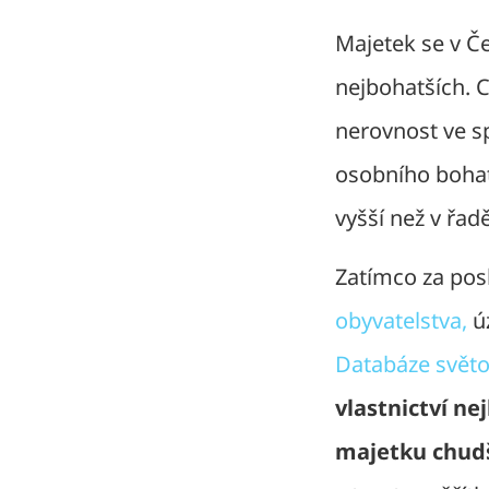
Majetek se v Č
nejbohatších. 
nerovnost ve sp
osobního bohats
vyšší než v řad
Zatímco za posl
obyvatelstva,
úz
Databáze světo
vlastnictví n
majetku chudš