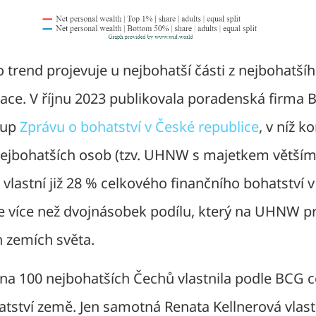
o trend projevuje u nejbohatší části z nejbohatší
ace. V říjnu 2023 publikovala poradenská firma 
oup
Zprávu o bohatství v České republice
, v níž k
ejbohatších osob (tzv. UHNW s majetkem větším
 vlastní již 28 % celkového finančního bohatství 
 je více než dvojnásobek podílu, který na UHNW 
h zemích světa.
ina 100 nejbohatších Čechů vlastnila podle BCG 
atství země. Jen samotná Renata Kellnerová vlast