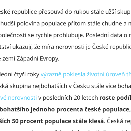
eské republice přesouvá do rukou stále užší skup
Chudší polovina populace přitom stále chudne a
olečnosti se rychle prohlubuje. Poslední data o 
tví ukazují, že míra nerovnosti je České republ
ě zemí Západní Evropy.
ední čtyři roky
výrazně poklesla životní úroveň tř
ká skupina nejbohatších v Česku stále více boha
vé nerovnosti
v posledních 20 letech
roste podíl
ejbohatšího jednoho procenta české populace,
ích 50 procent populace stále klesá
. Česká re