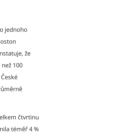
ho jednoho
Boston
onstatuje, že
 než 100
v České
průměrně
celkem čtvrtinu
nila téměř 4 %