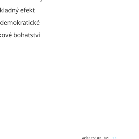
kladný efekt
 demokratické
lkové bohatství
webdesign by: 
sb