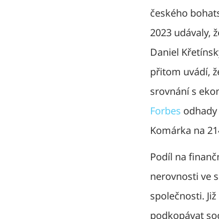
českého bohats
2023 udávaly, ž
Daniel Křetínsk
přitom uvádí, ž
srovnání s eko
Forbes
odhady m
Komárka na 214
Podíl na finanč
nerovnosti ve s
společnosti. Již
podkopávat soci