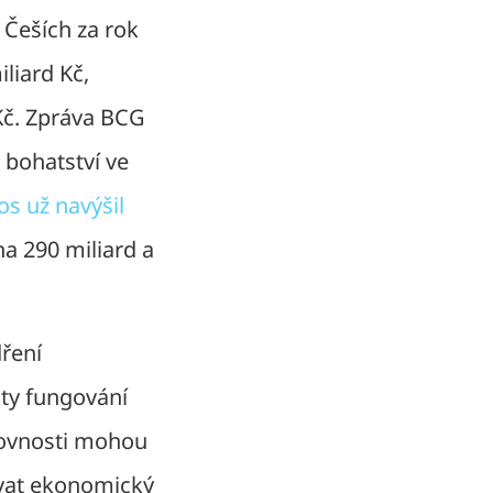
 Češích za rok
liard Kč,
 Kč. Zpráva BCG
t bohatství ve
tos už navýšil
a 290 miliard a
dření
kty fungování
rovnosti mohou
žovat ekonomický