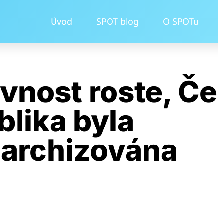
Úvod
SPOT blog
O SPOTu
vnost roste, Č
blika byla
garchizována