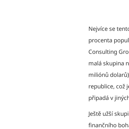
Nejvíce se tent
procenta popul
Consulting Gr
malá skupina n
miliónů dolarů)
republice, což
připadá v jinýc
Ještě užší skup
finančního boh