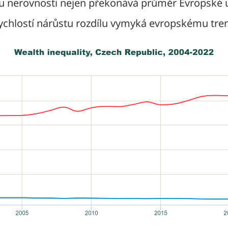
u nerovnosti nejen překonává průměr Evropské u
ychlostí nárůstu rozdílu vymyká evropskému tre