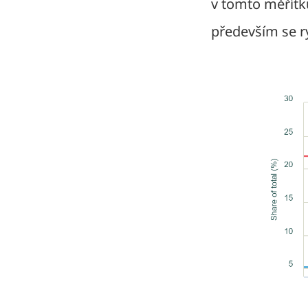
v tomto měřítk
především se r