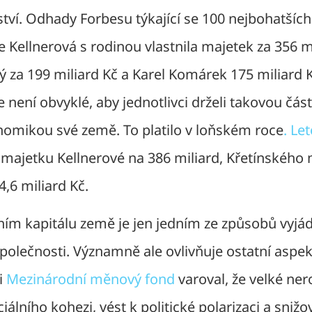
tví. Odhady Forbesu týkající se 100 nejbohatších
e Kellnerová s rodinou vlastnila majetek za 356 mi
ý za 199 miliard Kč a Karel Komárek 175 miliard
e není obvyklé, aby jednotlivci drželi takovou čás
nomikou své země. To platilo v loňském roce
. Le
ajetku Kellnerové na 386 miliard, Křetínského n
,6 miliard Kč.
ním kapitálu země je jen jedním ze způsobů vyjá
polečnosti. Významně ale ovlivňuje ostatní aspe
 i
Mezinárodní měnový fond
varoval, že velké ne
álního kohezi, vést k politické polarizaci a sni