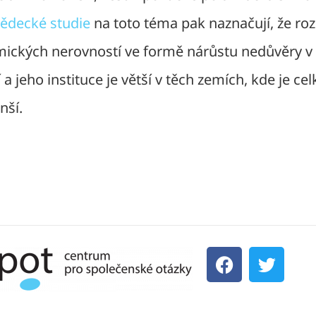
ědecké studie
na toto téma pak naznačují, že roz
ických nerovností ve formě nárůstu nedůvěry v
í a jeho instituce je větší v těch zemích, kde je ce
nší.