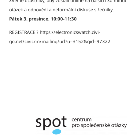
Zveme účastníky, aby zůstali online na dalších 30 minut
otázek a odpovědí a neformální diskuse s řečníky.
Pátek 3. prosince, 10:00-11:30
REGISTRACE ? https://electronicswatch.civi-
go.net/civicrm/mailing/url?u=3152&qid=97322