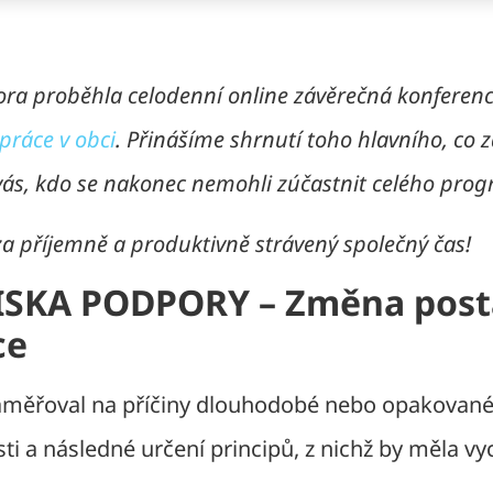
nora proběhla celodenní online závěrečná konferen
práce v obci
. Přinášíme shrnutí toho hlavního, co 
z vás, kdo se nakonec nemohli zúčastnit celého pro
 příjemně a produktivně strávený společný čas!
SKA PODPORY – Změna post
ce
zaměřoval na příčiny dlouhodobé nebo opakovan
i a následné určení principů, z nichž by měla v