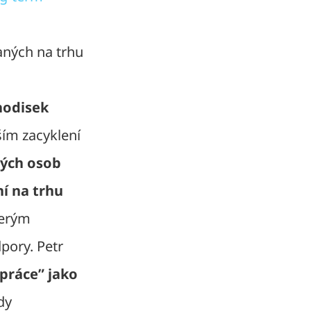
ných na trhu
hodisek
ším zacyklení
ých osob
í na trhu
terým
pory. Petr
práce” jako
dy