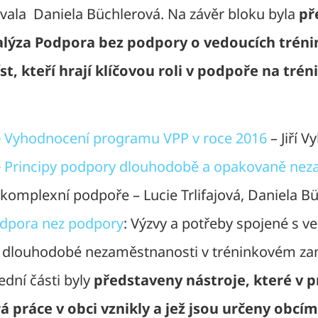
vala Daniela Büchlerová. Na závěr bloku byla
př
alýza Podpora bez podpory o vedoucích trén
t, kteří hrají klíčovou roli v podpoře na tré
e
Vyhodnocení programu VPP v roce 2016
– Jiří Vy
e
Principy podpory dlouhodobě a opakovaně ne
komplexní podpoře – Lucie Trlifajová, Daniela B
dpora nez podpory
: Výzvy a potřeby spojené s ve
í dlouhodobé nezaměstnanosti v tréninkovém za
ední části byly
představeny nástroje, které v 
 práce v obci vznikly a jež jsou určeny obcím