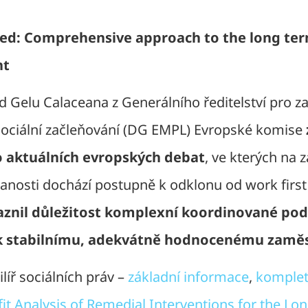
ed: Comprehensive approach to the long te
nt
d Gelu Calaceana z Generálního ředitelství pro 
a sociální začleňování (DG EMPL) Evropské komise
 aktuálních evropských debat
, ve kterých na 
nanosti dochází postupně k odklonu od work first
aznil důležitost komplexní koordinované po
 k stabilnímu, adekvátně hodnocenému zamě
líř sociálních práv –
základní informace
,
komplet
it Analysis of Remedial Interventions for the Lo