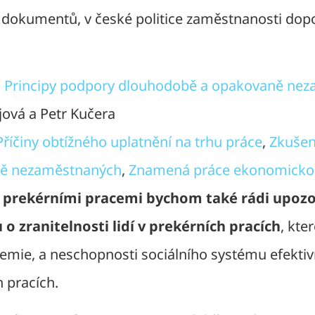
dokumentů, v české politice zaměstnanosti dop
e Principy podpory dlouhodobě a opakovaně ne
ajová a Petr Kučera
Příčiny obtížného uplatnění na trhu práce
,
Zkušen
ě nezaměstnaných
,
Znamená práce ekonomickou
 s prekérními pracemi bychom také rádi upozor
o zranitelnosti lidí v prekérních pracích
, kte
mie, a neschopnosti sociálního systému efektivně
h pracích.