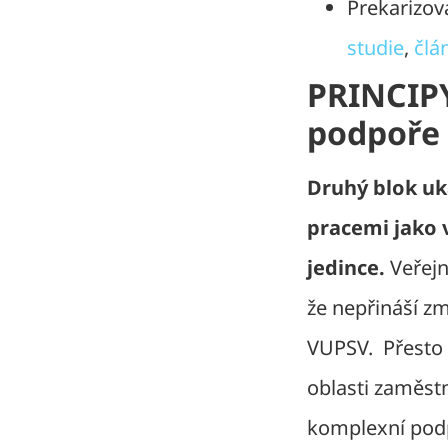
Prekarizov
studie
,
člá
PRINCIP
podpoře
Druhý blok uk
pracemi jako 
jedince.
Veřejn
že nepřináší změn
VUPSV. Přesto l
oblasti zaměstn
komplexní pod