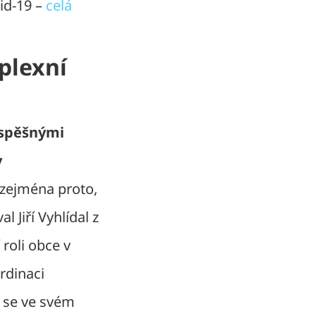
id-19 –
celá
plexní
ospěšnými
y
 zejména proto,
l Jiří Vyhlídal z
 roli obce v
rdinaci
 se ve svém