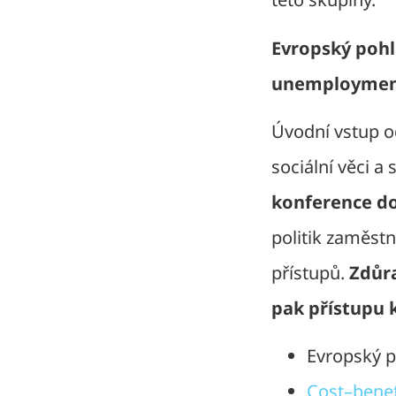
Evropský pohl
unemployme
Úvodní vstup o
sociální věci 
konference do
politik zaměst
přístupů.
Zdůr
pak přístupu
Evropský pi
Cost–benef