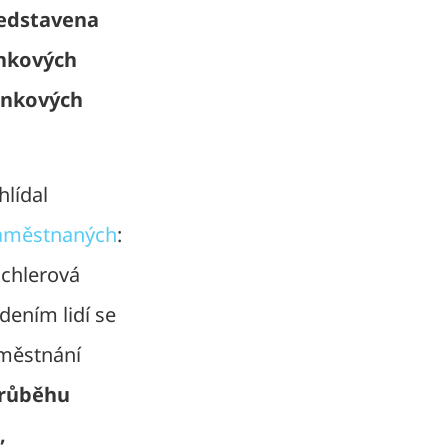
edstavena
inkových
ninkových
hlídal
zaměstnaných
:
üchlerová
dením lidí se
městnání
průběhu
,