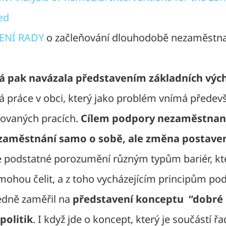
ed
NÍ RADY
o začleňování dlouhodobě nezaměstna
ová pak navázala představením základních výc
 práce v obci, který jako problém vnímá předev
zovaných pracích.
Cílem podpory nezaměstnan
zaměstnání samo o sobě, ale změna postaven
e podstatné porozumění různým typům bariér, k
ohou čelit, a z toho vycházejícím principům pod
edně zaměřil na
představení konceptu “dobré 
politik
. I když jde o koncept, který je součástí řa