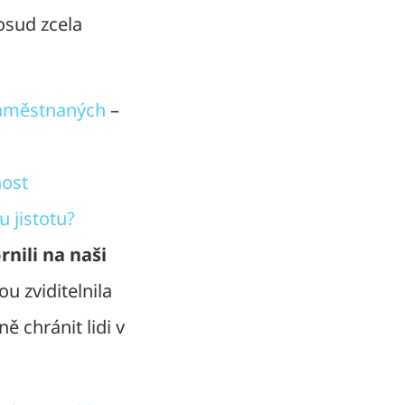
osud zcela
zaměstnaných
–
ost
 jistotu?
nili na naši
rou zviditelnila
 chránit lidi v