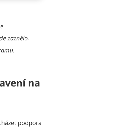
ce
zde zaznělo,
gramu.
avení na
é
ycházet podpora