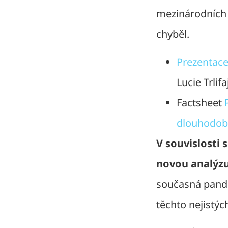
mezinárodních 
chyběl.
Prezentac
Lucie Trlif
Factsheet
dlouhodob
V souvislosti
novou analýzu 
současná pande
těchto nejistýc