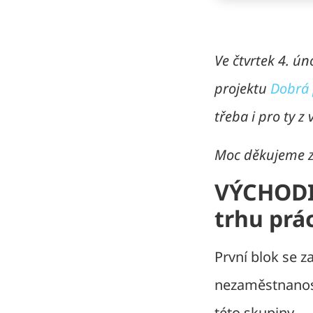
Ve čtvrtek 4. ú
projektu
Dobrá 
třeba i pro ty 
Moc děkujeme za
VÝCHODI
trhu prá
První blok se 
nezaměstnanost
této skupiny.