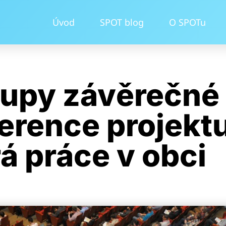
Úvod
SPOT blog
O SPOTu
upy závěrečné
erence projekt
á práce v obci