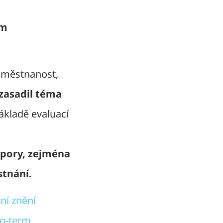
rm
zaměstnanost,
zasadil téma
základě evaluací
dpory, zejména
stnání.
ní znění
ng-term