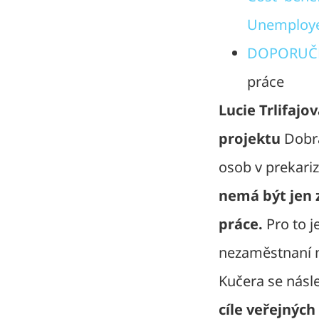
Unemploy
DOPORUČE
práce
Lucie Trlifaj
projektu
Dobrá
osob v prekari
nemá být jen 
práce.
Pro to j
nezaměstnaní m
Kučera se násl
cíle veřejných 