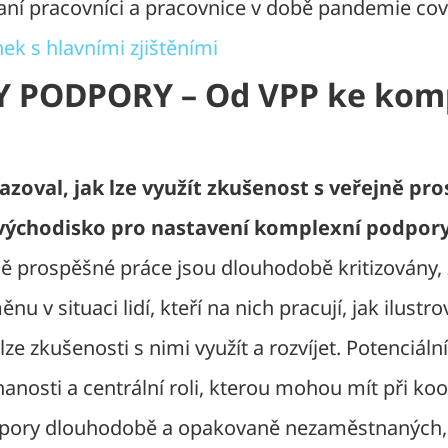
aní pracovníci a pracovnice v době pandemie cov
nek s hlavními zjištěními
Y PODPORY – Od VPP ke kom
azoval, jak lze využít zkušenost s veřejně pr
východisko pro nastavení komplexní podpor
ě prospěšné práce jsou dlouhodobě kritizovány,
u v situaci lidí, kteří na nich pracují, jak ilustrova
ze zkušenosti s nimi využít a rozvíjet. Potenciální
anosti a centrální roli, kterou mohou mít při koo
pory dlouhodobě a opakovaně nezaměstnaných,