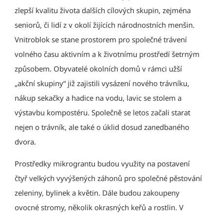
zlepší kvalitu života dalších cílových skupin, zejména
seniorů, či lidí z v okolí žijících národnostních menšin.
Vnitroblok se stane prostorem pro společné trávení
volného času aktivním a k životnímu prostředí šetrným
způsobem. Obyvatelé okolních domů v rámci užší
„akční skupiny“ již zajistili vysázení nového trávníku,
nákup sekačky a hadice na vodu, lavic se stolem a
výstavbu kompostéru. Společně se letos začali starat
nejen o trávník, ale také o úklid dosud zanedbaného
dvora.
Prostředky mikrograntu budou využity na postavení
čtyř velkých vyvýšených záhonů pro společné pěstování
zeleniny, bylinek a květin. Dále budou zakoupeny
ovocné stromy, několik okrasných keřů a rostlin. V