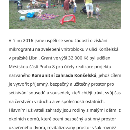
V říjnu 2016 jsme uspěli se svou žádostí o získání
mikrograntu na zvelebení vnitrobloku v ulici Konšelská
v pražské Libni. Grant ve výši 32 000 Kč byl udělen
Městskou částí Praha 8 pro účely realizace projektu
nazvaného
Komunitní zahrada Konšelská
, jehož cílem
je vytvořit příjemný, bezpečný a užitečný prostor pro
setkávání sousedů a sousedek, kteří chtějí trávit svůj čas
na čerstvém vzduchu a ve společnosti ostatních.
Hlavními uživateli zahrady jsou rodiny s malými dětmi z
okolních domů, které ocení bezpečný a stinný prostor
uzavřeného dvora, revitalizovaný prostor však rovněž