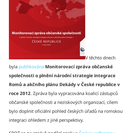
V těchto dnech
byla
publikována
Monitorovací zpráva občanské
společnosti o plnění národní strategie integrace
Romů a akčního plánu Dekády v České republice v
roce 2012
. Zpráva byla vypracována koalicí zástupců
občanské společnosti a neziskových organizací, cílem
bylo doplnit oficiální pohled českých úřadů na romskou
integraci ohledem z jiné perspektivy.
SPOT se na zprávě podílel spolu s
Českou odbornou