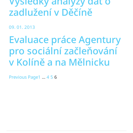
Výsledky analýzy dat o
zadlužení v Děčíně
09. 01. 2013
Evaluace práce Agentury
pro sociální začleňování
v Kolíně a na Mělnicku
Previous Page
1
…
4
5
6